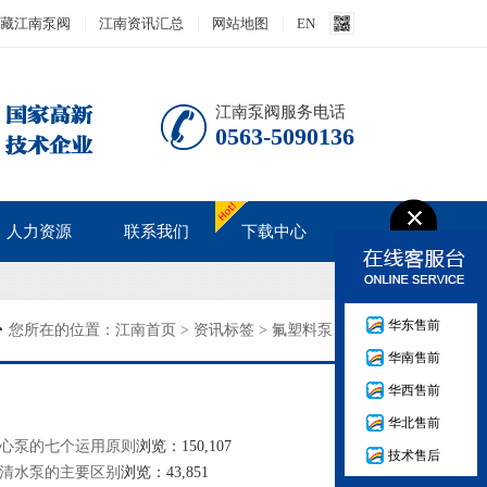
藏江南泵阀
江南资讯汇总
网站地图
EN
江南泵阀服务电话
0563-5090136
人力资源
联系我们
下载中心
人才战略
产品说明书
华东售前
培训发展
您所在的位置：
江南首页
>
资讯标签
>
氟塑料泵
华南售前
人才招聘
华西售前
华北售前
心泵的七个运用原则
浏览：150,107
技术售后
清水泵的主要区别
浏览：43,851