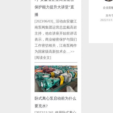
保护能力提升大讲堂”直
企业面
播
发布
2022/11/1
[2023/06/03]_ 活动由安徽江
南泵阀集团运营总监戴高岩
主持，他在讲座开始前讲话
表示，商业秘密保护与我们
工作密切相关，江南泵阀作
为国家级高新技术企....>>
[阅读全文]
卧式离心泵启动前为什么
要充水?
[2022/11/16]_使用卧式离心