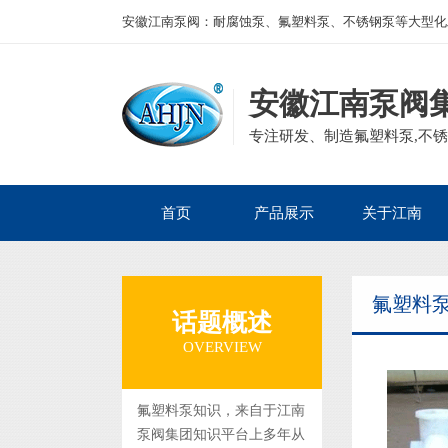
安徽江南泵阀：耐腐蚀泵、氟塑料泵、不锈钢泵等大型化
安徽江南泵阀
专注研发、制造氟塑料泵,不锈
首页
产品展示
关于江南
公司产品
磁力泵
公司简介
氟塑料
企业资质
离心泵
发展历程
话题概述
集团案例
砂浆泵
组织框架
OVERVIEW
自吸泵
董事长寄语
管道泵
氟塑料泵知识，来自于江南
泵阀集团知识平台上多年从
隔膜泵