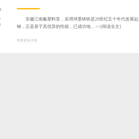
貌
安徽江南氟塑料泵，采用球墨铸铁是20世纪五十年代发展起
于
1
钢，正是基于其优异的性能，已成功地....>>
[阅读全文]
查看更多详情