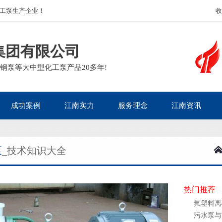
工泵生产企业！
收
集团有限公司
钢泵等大中型化工泵产品20多年!
成功案例
江南实力
服务理念
江南资讯
核电热电
企业面貌
包装运输
江南新闻
泵
_技术知识大全
生物医药
客户见证
质量承诺
泵业动态
电镀废水
资质荣誉
售后政策
泵阀知识
石油化工
主营产品
服务流程
泵阀问答
热门推荐
矿业冶金
行业百科
氟塑料离
污水泵与
造纸印染