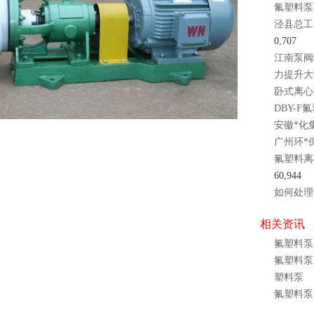
氟塑料泵
泾县总工
0,707
江南泵阀
力提升大
卧式离心
DBY-
安徽*化
广州环*
氟塑料离
60,944
如何处理
相关资讯
氟塑料泵
氟塑料泵
塑料泵
氟塑料泵