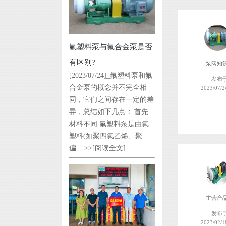
氟塑料泵与氟合金泵是否
有区别?
泵阀知
[2023/07/24]_氟塑料泵和氟
发布
合金泵的概念并不完全相
2023/07/2
同，它们之间存在一定的差
异，总结如下几点： 首先
材料不同:氟塑料泵是由氟
塑料(如聚四氟乙烯、聚
偏....>>
[阅读全文]
主营产
发布
2023/02/1