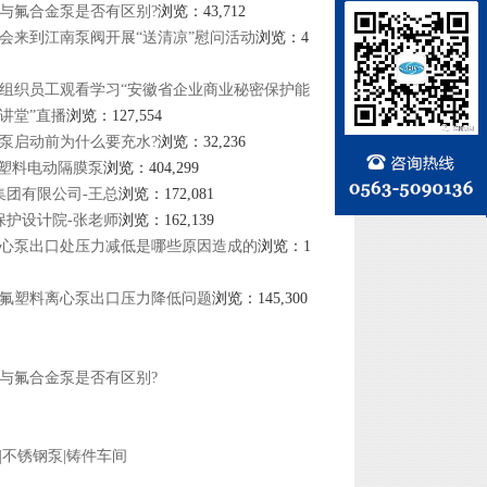
与氟合金泵是否有区别?
浏览：43,712
会来到江南泵阀开展“送清凉”慰问活动
浏览：4
组织员工观看学习“安徽省企业商业秘密保护能
讲堂”直播
浏览：127,554
泵启动前为什么要充水?
浏览：32,236
F氟塑料电动隔膜泵
浏览：404,299
集团有限公司-王总
浏览：172,081
保护设计院-张老师
浏览：162,139
心泵出口处压力减低是哪些原因造成的
浏览：1
氟塑料离心泵出口压力降低问题
浏览：145,300
与氟合金泵是否有区别?
|不锈钢泵|铸件车间