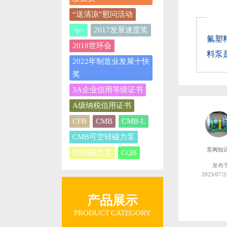
“送清凉”慰问活动
<p>
2017发展速度奖
氟塑
2018世环会
料泵是
2022年制造业发展十快
奖
3A企业信用等级证书
A级纳税信用证书
CFB
CMB
CMB-L
CMB可空转磁力泵
泵阀知
CMB磁力泵
CQB
发布
2023/07/2
产品展示
PRODUCT CATEGORY