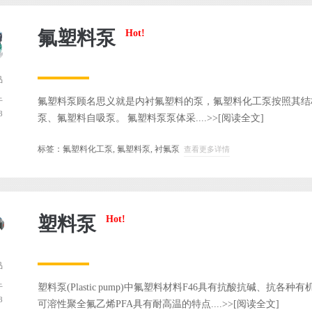
氟塑料泵
Hot!
品
氟塑料泵顾名思义就是内衬氟塑料的泵，氟塑料化工泵按照其结
于
8
泵、氟塑料自吸泵。 氟塑料泵泵体采....>>
[阅读全文]
标签：
氟塑料化工泵
,
氟塑料泵
,
衬氟泵
查看更多详情
塑料泵
Hot!
品
塑料泵(Plastic pump)中氟塑料材料F46具有抗酸抗碱、
于
8
可溶性聚全氟乙烯PFA具有耐高温的特点....>>
[阅读全文]