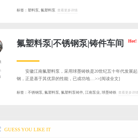
标签：
塑料泵
,
氟塑料泵
查看更多详情
氟塑料泵|不锈钢泵|铸件车间
Hot!
貌
安徽江南氟塑料泵，采用球墨铸铁是20世纪五十年代发展起
于
1
钢，正是基于其优异的性能，已成功地....>>
[阅读全文]
标签：
不锈钢泵
,
氟塑料泵
,
氟塑料泵铸件
,
江南泵业
,
球墨铸铁
查看更多详
章
GUESS YOU LIKE IT