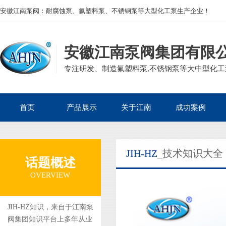
安徽江南泵阀：耐腐蚀泵、氟塑料泵、不锈钢泵等大型化工泵生产企业！
安徽江南泵阀集团有限
专注研发、制造氟塑料泵,不锈钢泵等大中型化工泵
首页
产品展示
关于江南
成功案例
公司产品
磁力泵
公司简介
核电热电
JIH-HZ
_技术知识大全
企业资质
离心泵
发展历程
生物医药
话题概述
集团案例
砂浆泵
组织框架
电镀废水
OVERVIEW
自吸泵
董事长寄语
石油化工
管道泵
矿业冶金
JIH-HZ知识，来自于江南泵
阀集团知识平台上多年从业
隔膜泵
造纸印染