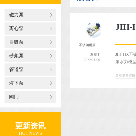
磁力泵
JI
离心泵
自吸泵
不锈钢耐腐蚀离心泵
JIH-H
发布于
砂浆泵
2022/11/09
泵水力模型先
管道泵
查看更多详情
液下泵
阀门
更新资讯
HOT NEWS