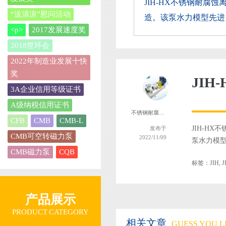
JIH-HX不锈钢耐腐蚀
“送清凉”慰问活动
造。该泵水力模型先进。设
<p>
2017发展速度奖
2018世环会
2022年制造业发展十快
奖
JI
3A企业信用等级证书
A级纳税信用证书
不锈钢耐腐蚀离心泵
CFB
CMB
CMB-L
JIH-H
发布于
CMB可空转磁力泵
2022/11/09
泵水力模型先
CMB磁力泵
CQB
标签：
JIH
,
产品展示
PRODUCT CATEGORY
相关文章
GUESS YOU LI