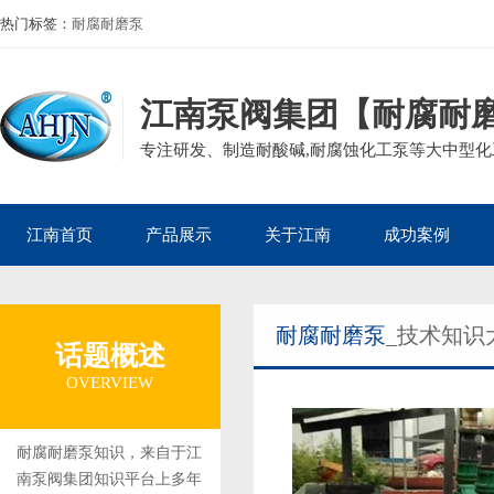
热门标签：
耐腐耐磨泵
江南泵阀集团【耐腐耐
专注研发、制造耐酸碱,耐腐蚀化工泵等大中型化工
江南首页
产品展示
关于江南
成功案例
公司产品
磁力泵
公司简介
石油化工案例
耐腐耐磨泵
_技术知识
企业资质
离心泵
董事长寄语
核电热电案例
话题概述
集团案例
自吸泵
发展历程
生物医药案例
OVERVIEW
砂浆泵
组织架构
造纸印染案例
管道泵
矿业冶金案例
耐腐耐磨泵知识，来自于江
南泵阀集团知识平台上多年
液下泵
电镀废水案例