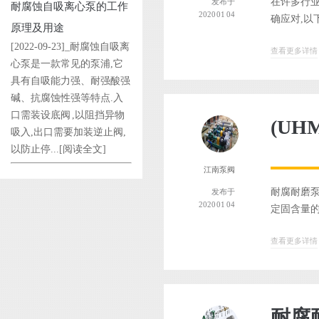
在许多行业
发布于
耐腐蚀自吸离心泵的工作
2020 01 04
确应对,以
原理及用途
[2022-09-23]_耐腐蚀自吸离
查看更多详情
心泵是一款常见的泵浦,它
具有自吸能力强、耐强酸强
碱、抗腐蚀性强等特点.入
口需装设底阀 ,以阻挡异物
(U
吸入,出口需要加装逆止阀,
以防止停...
[阅读全文]
江南泵阀
耐腐耐磨泵
发布于
2020 01 04
定固含量的
查看更多详情
耐腐