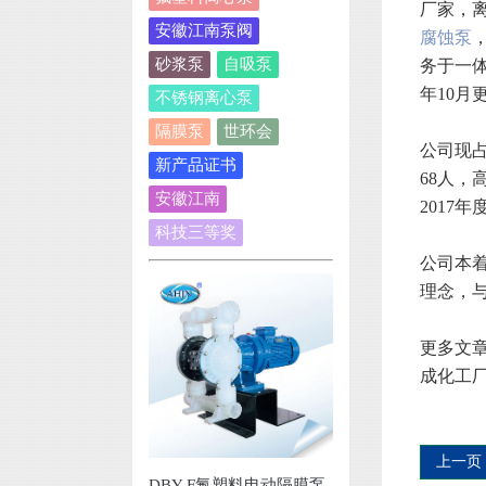
厂家，
安徽江南泵阀
腐蚀泵
砂浆泵
自吸泵
务于一
年10月
不锈钢离心泵
隔膜泵
世环会
公司现占
新产品证书
68人，
安徽江南
2017
科技三等奖
公司本
理念，
更多文
成化工厂
上一页
DBY-F氟塑料电动隔膜泵