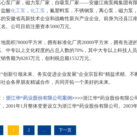
离心泵厂家，磁力泵厂家，自吸泵厂家——安徽江南泵阀集团有
，盐酸
化工泵
，
化工泵
，氟塑料泵，不锈钢泵，离心泵，磁力泵
体的安徽省高新技术企业和战略性新兴产业企业。前身为泾县江
更名。公司目前注册资本5000万元。
地面积78000平方米，拥有标准化厂房20000平方米，拥有先进
高、中专以上文化程度的占总人数的70%，其中大专以上科技人员
年度销售额为8283万元，创利税总额1532万元。
着“创新引领未来、务实促进企业发展”企业宗旨和“精益求精、不
与社会各界朋友精诚合作，共同开拓一个美好的未来。
章：
浙江华*药业股份有限公司案例
>>>>
浙江华*药业股份有限公司
，2001年1月整体变更设立为浙江华*药业股份有限公司。2003年3
1
2
…
下一页