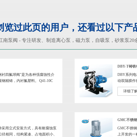
浏览过此页的用户，还看过以下产
江南泵阀 - 专注研发、制造
离心泵
，
磁力泵
，
自吸泵
，
砂浆泵
2
DBY-T铸
10C钢衬四氟球阀”是为各种强腐蚀性介
DBY系列
精铸，内衬氟塑料。 Q41-10C
动双隔膜作
断地吸....>>
详细了
GMC不锈
种采用立式安装方式，具有耐腐蚀泵
GMC不锈
口径相同，结构紧凑、占地面积小、
上开发的一