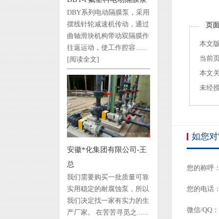
DBY系列电动隔膜泵，采用
摆线针轮减速机传动，通过
页
曲轴滑块机构带动双隔膜作
本文版
往返运动，使工作腔容......
当前页面链
[阅读全文]
本文
未经
如您对
安徽*化集团有限公司-王
总
您的称呼
我们需要购买一批质量可靠
实用稳定的耐腐蚀泵，所以
您的电话
我们决定找一家有实力的生
微信/QQ：
产厂家。 在苦苦寻觅之......