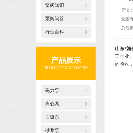
泵阀知识
导读：
泵阀问答
集团有
总后勤
行业百科
山东*
工企业。
产品展示
的验收，
PRODUCT CATEGORY
磁力泵
离心泵
自吸泵
砂浆泵