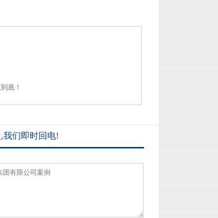
权到底！
,我们即时回电!