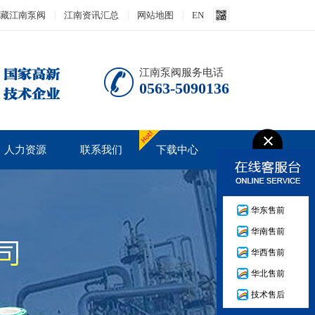
藏江南泵阀
江南资讯汇总
网站地图
EN
江南泵阀服务电话
0563-5090136
人力资源
联系我们
下载中心
人才战略
产品说明书
华东售前
培训发展
华南售前
人才招聘
华西售前
华北售前
技术售后