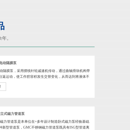
品
0余年。
铁电动隔膜泵
电动隔膜泵，采用摆线针轮减速机传动，通过曲轴滑块机构带
往返运动，使工作腔容积发生交替变化，从而达到将液体不
[阅读全文]
解
钢立式磁力管道泵
钢磁力管道泵是本单位在+多年设计制造卧式磁力泵经验基础.
种新型管道泵，GMC不锈钢磁力管道泵既具有ISG型管道离