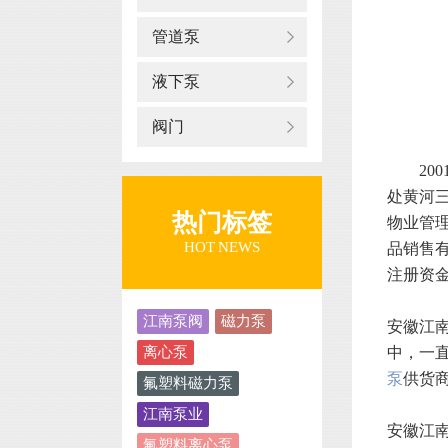
管道泵
液下泵
阀门
2001
处黄河
热门标签
物业管
HOT NEWS
品销售
注册资金
江南泵阀
磁力泵
安徽江
离心泵
中，一
泵
供货
氟塑料磁力泵
江南泵业
安徽江
氟塑料离心泵