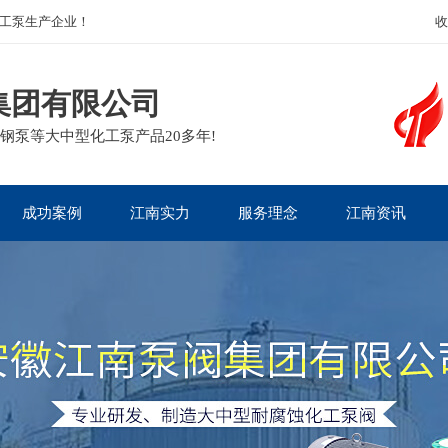
工泵生产企业！
收
集团有限公司
钢泵等大中型化工泵产品20多年!
成功案例
江南实力
服务理念
江南资讯
核电热电
企业面貌
包装运输
江南新闻
生物医药
客户见证
质量承诺
泵业动态
电镀废水
资质荣誉
售后政策
泵阀知识
石油化工
主营产品
服务流程
泵阀问答
矿业冶金
行业百科
造纸印染