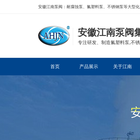
安徽江南泵阀：耐腐蚀泵、氟塑料泵、不锈钢泵等大型化
安徽江南泵阀
专注研发、制造氟塑料泵,不锈
首页
产品展示
关于江南
公司产品
磁力泵
公司简介
企业资质
离心泵
发展历程
集团案例
砂浆泵
组织框架
自吸泵
董事长寄语
管道泵
隔膜泵