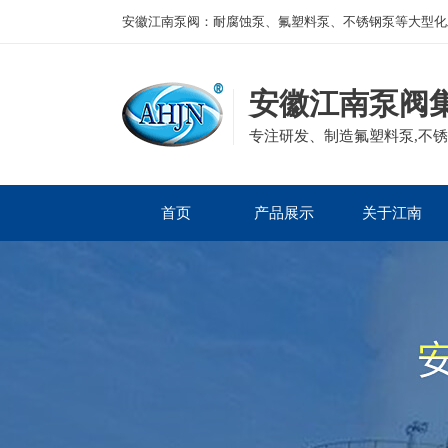
安徽江南泵阀：耐腐蚀泵、氟塑料泵、不锈钢泵等大型化
安徽江南泵阀
专注研发、制造氟塑料泵,不锈
首页
产品展示
关于江南
公司产品
磁力泵
公司简介
企业资质
离心泵
发展历程
集团案例
砂浆泵
组织框架
自吸泵
董事长寄语
管道泵
隔膜泵