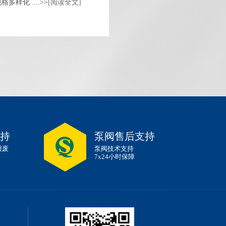
样化.....>>
[阅读全文]
启动化工离心泵前需要引水灌泵
吗?是的，这就是化工离心泵本身
的特点。首先需要引水泵，因为
化工离心泵需要在水润滑下正常
运行。具体来说，在启动....>>
[阅
盐酸输送适合用什么泵?
读全文]
盐酸是氯化氢(HCl)的水溶液，属
于一元无机强酸，工业用途广
泛。作为工业常用输送介质，盐
酸输送适合用什么泵? 由于在不同
的工况参数条件下，....>>
[阅读全
循环水泵类型有哪些?选型需要参考哪些参数?
文]
循环水泵主要用于化工装置中输
持
泵阀售后支持
送、反应、吸收、分析、酸碱液
报废
泵阀技术支持
体循环输送的水泵。循环水泵的
7x24小时保障
主要类型有磁力循环泵、立式循
环泵、自吸循环泵、化工....>>
[阅
读全文]