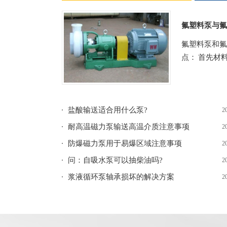
氟塑料泵与氟
氟塑料泵和氟
点： 首先材料
盐酸输送适合用什么泵?
2
耐高温磁力泵输送高温介质注意事项
2
防爆磁力泵用于易爆区域注意事项
2
问：自吸水泵可以抽柴油吗?
2
浆液循环泵轴承损坏的解决方案
2