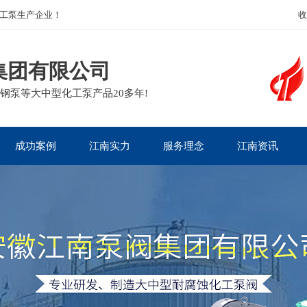
工泵生产企业！
收
集团有限公司
钢泵等大中型化工泵产品20多年!
成功案例
江南实力
服务理念
江南资讯
核电热电
企业面貌
包装运输
江南新闻
生物医药
客户见证
质量承诺
泵业动态
电镀废水
资质荣誉
售后政策
泵阀知识
石油化工
主营产品
服务流程
泵阀问答
矿业冶金
行业百科
造纸印染