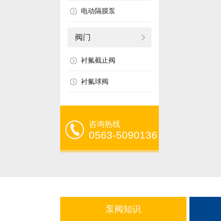
电动隔膜泵
阀门
衬氟截止阀
衬氟球阀
咨询热线
0563-5090136
泵阀知识