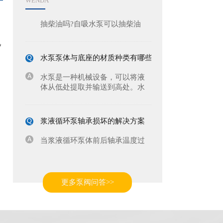
WENDA
最近有用户咨询，自吸水泵可以
抽柴油吗?自吸水泵可以抽柴油
的，然而，实际应用中是否能够
成功抽取柴油还需要考虑其他因
几
素，如泵的结构设计、密封....>>
水泵泵体与底座的材质种类有哪些？
[阅读全文]
水泵是一种机械设备，可以将液
体从低处提取并输送到高处。水
泵泵体、水泵底座和底座的材料
是决定其性能和使用寿命的重要
因素。水泵泵体和底座可....>>
[阅
浆液循环泵轴承损坏的解决方案
读全文]
当浆液循环泵体前后轴承温度过
高时，可能会影响轴承损坏、润
滑不良和浆液循环泵的正常运
行。以下是一些解决方案： 1.检
查润滑系统：确保....>>
[阅读全文]
卧式单级离心泵通常使用的材质有什么?
更多泵阀问答>>
卧式单级离心泵通常由多种材质
制成，不同的材质适用于不同的
介质和工况条件。常用的卧式单