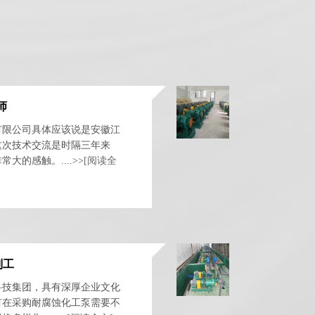
级离心泵材质包括： 铸铁材质：
铸铁材质的卧式....>>
[阅读全文]
水泵叶轮选用不锈钢或青铜材质?差别是什么?
水泵通常输送流动性液体，由电
机传动轴驱动叶轮转动，可以提
高和排出液体。由于输送的液体
不同，所选水泵叶轮的形式和材
师
质也不同。 水泵....>>
[阅读全文]
氟塑料泵与氟合金泵是否有区别?
阀有限公司具体应该说是安徽江
氟塑料泵和氟合金泵的概念并不
这次技术交流是时隔三年来
完全相同，它们之间存在一定的
的感触。....>>
[阅读全
差异，总结如下几点： 首先材料
不同:氟塑料泵是由氟塑料(如聚四
氟乙烯、聚偏....>>
[阅读全文]
问：高温磁力泵在什么情况下会消磁?
通常高温磁力泵在温度过高或泵
干转的情况下会消磁的。因此高
温磁力泵必须在正常操作条件下
刘工
作业。 可能造成高温磁力泵消磁
科技集团，具有深厚企业文化
的原因有以下几....>>
[阅读全文]
问：启动化工离心泵前需要引水灌泵吗?
有在采购耐腐蚀化工泵需要不