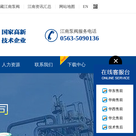
藏江南泵阀
江南资讯汇总
网站地图
EN
江南泵阀服务电话
0563-5090136
人力资源
联系我们
下载中心
人才战略
产品说明书
华东售前
培训发展
华南售前
人才招聘
华西售前
华北售前
技术售后