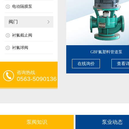
电动隔膜泵
阀门
衬氟截止阀
衬氟球阀
GBF氟塑料管道泵
在线询价
查看
咨询热线
0563-5090136
泵阀知识
泵业动态