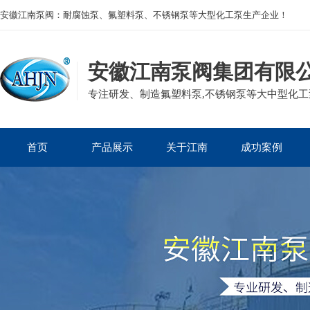
安徽江南泵阀：耐腐蚀泵、氟塑料泵、不锈钢泵等大型化工泵生产企业！
安徽江南泵阀集团有限
专注研发、制造氟塑料泵,不锈钢泵等大中型化工泵
首页
产品展示
关于江南
成功案例
公司产品
磁力泵
公司简介
核电热电
企业资质
离心泵
发展历程
生物医药
集团案例
砂浆泵
组织框架
电镀废水
自吸泵
董事长寄语
石油化工
管道泵
矿业冶金
隔膜泵
造纸印染