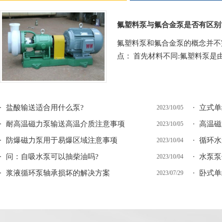
氟塑料泵与氟合金泵是否有区别
氟塑料泵和氟合金泵的概念并不
点： 首先材料不同:氟塑料泵是由氟
盐酸输送适合用什么泵?
立式单
2023/10/05
耐高温磁力泵输送高温介质注意事项
高温磁
2023/10/05
防爆磁力泵用于易爆区域注意事项
2023/10/04
问：自吸水泵可以抽柴油吗?
水泵泵
2023/10/04
浆液循环泵轴承损坏的解决方案
卧式单
2023/07/29