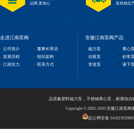
品牌,更放心
造就稳定
走进江南泵阀
安徽江南泵阀产品
公司简介
董事长寄语
磁力泵
离心
发展历程
组织架构
自吸泵
砂浆
江南实力
联系方式
管道泵
液下
品质
氟塑料磁力泵
，
不锈钢离心泵
，
耐腐蚀自
Copyright © 2002-2020 安徽江
皖公网安备 34182302000