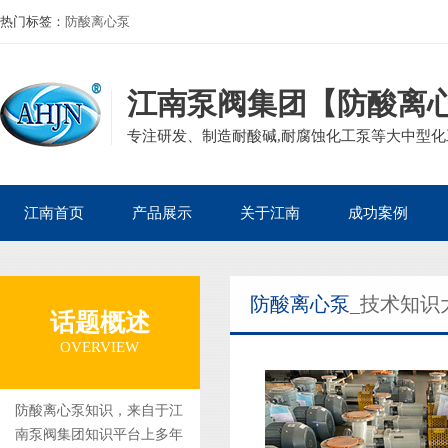
热门标签：
防酸离心泵
江南泵阀集团【防酸离
专注研发、制造耐酸碱,耐腐蚀化工泵等大中型化工
江南首页
产品展示
关于江南
成功案例
公司产品
磁力泵
公司简介
石油化工案例
防酸离心泵
_技术知识
企业资质
离心泵
董事长寄语
核电热电案例
话题概述
集团案例
自吸泵
发展历程
生物医药案例
OVERVIEW
砂浆泵
组织架构
造纸印染案例
管道泵
矿业冶金案例
防酸离心泵知识，来自于江
南泵阀集团知识平台上多年
液下泵
电镀废水案例