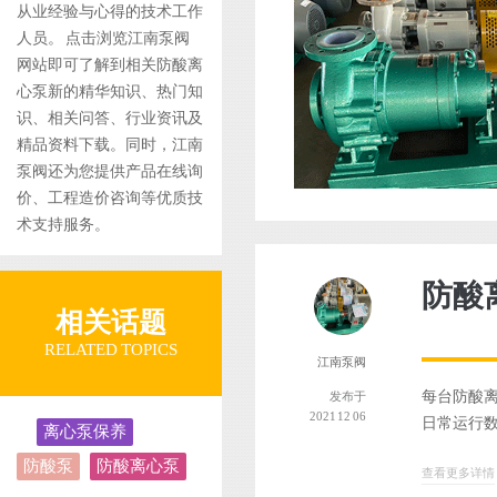
从业经验与心得的技术工作
人员。 点击浏览江南泵阀
网站即可了解到相关防酸离
心泵新的精华知识、热门知
识、相关问答、行业资讯及
精品资料下载。同时，江南
泵阀还为您提供产品在线询
价、工程造价咨询等优质技
术支持服务。
防酸
相关话题
RELATED TOPICS
江南泵阀
每台防酸离
发布于
2021 12 06
日常运行数
离心泵保养
防酸泵
防酸离心泵
查看更多详情