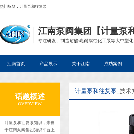
热门标签：
计量泵和往复泵
江南泵阀集团【计量泵
专注研发、制造耐酸碱,耐腐蚀化工泵等大中型化工
江南首页
产品展示
关于江南
成功案例
公司产品
磁力泵
公司简介
石油化工案例
计量泵和往复泵
_技术
企业资质
离心泵
董事长寄语
核电热电案例
话题概述
集团案例
自吸泵
发展历程
生物医药案例
OVERVIEW
砂浆泵
组织架构
造纸印染案例
管道泵
矿业冶金案例
计量泵和往复泵知识，来自
于江南泵阀集团知识平台上
液下泵
电镀废水案例