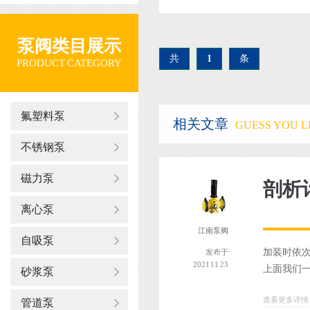
泵阀类目展示
共
1
条
PRODUCT CATEGORY
氟塑料泵
相关文章
GUESS YOU LI
不锈钢泵
磁力泵
剖析
离心泵
江南泵阀
自吸泵
加装时依
发布于
2021 11 23
上面我们一
砂浆泵
查看更多详情
管道泵