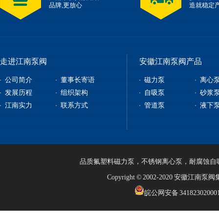
品牌,更放心
造就稳定
走进江南泵阀
安徽江南泵阀产品
公司简介
董事长寄语
磁力泵
离心
发展历程
组织架构
自吸泵
砂浆
江南实力
联系方式
管道泵
液下
品质
氟塑料磁力泵
，
不锈钢离心泵
，
耐腐蚀自
Copyright © 2002-2020 安徽江
皖公网安备 34182302000