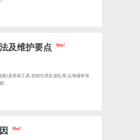
方法及维护要点
Hot!
面)及拆装工具,切勿任意乱放乱用,以免碰坏管
...
原因
Hot!