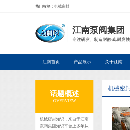
热门标签：
机械密封
江南泵阀集团
专注研发、制造耐酸碱,耐腐蚀
江南首页
产品展示
关于江南
公司产品
磁力泵
公司简介
机械密
企业资质
离心泵
董事长寄语
话题概述
集团案例
自吸泵
发展历程
OVERVIEW
砂浆泵
组织架构
管道泵
机械密封知识，来自于江南
泵阀集团知识平台上多年从
液下泵