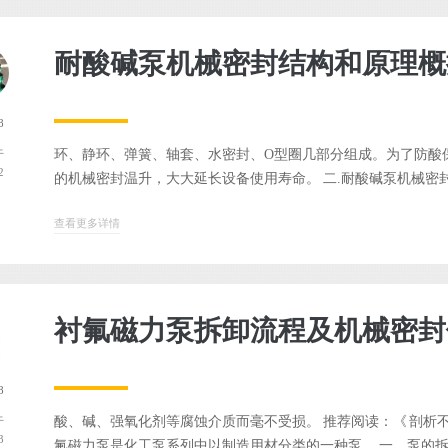
耐酸碱泵机械密封结构和原理概
8
环、静环、弹簧、轴套、水密封、O型圈几部分组成。为了防酸
于
2
的机械密封温升，大大延长设备使用寿命。 二.耐酸碱泵机械密封的
查看更多详情
衬氟磁力泵拆卸流程及机械密封
8
酸、碱、强氧化剂等腐蚀介质而毫不受损。 推荐阅读：《 剖析不
于
3
氟磁力泵是化工泵系列中以制造用材分类的一种泵。 一、泵的拆卸流