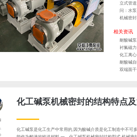
立式管道
问：水泵
机械密封
相关资讯
耐酸碱泵
衬氟磁力
化工离心
耐酸碱自
双端面干
化工碱泵机械密封的结构特点
阀
化工碱泵是化工生产中常用的,因为酸碱介质是化工制造中不可多
于
9
能作为酸液的输送材料.一、化工碱泵机械密封结构型式:机械密封.