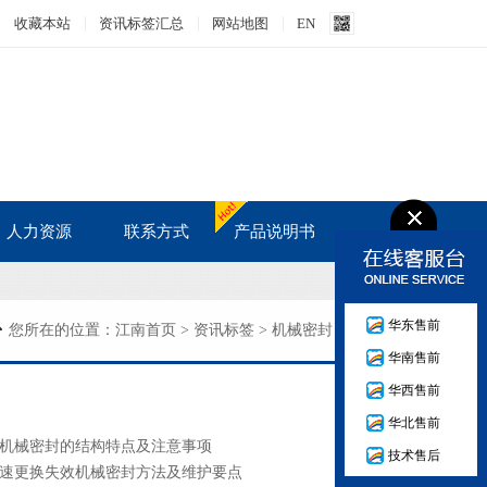
收藏本站
资讯标签汇总
网站地图
EN
人力资源
联系方式
产品说明书
人才战略
华东售前
人才招聘
您所在的位置：
江南首页
>
资讯标签
>
机械密封
华南售前
培训发展
华西售前
华北售前
机械密封的结构特点及注意事项
技术售后
速更换失效机械密封方法及维护要点