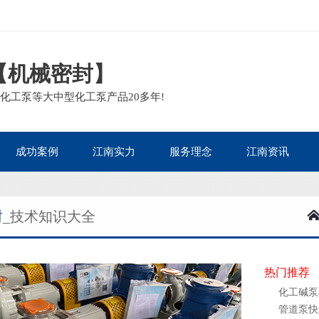
【机械密封】
化工泵等大中型化工泵产品20多年!
成功案例
江南实力
服务理念
江南资讯
石油化工案例
资质荣誉
服务流程
江南新闻
封
_技术知识大全
核电热电案例
客户见证
售后政策
泵阀知识
生物医药案例
企业面貌
质量承诺
泵业动态
造纸印染案例
主营泵阀
包装运输
泵阀问答
热门推荐
矿业冶金案例
行业百科
化工碱泵
管道泵快
电镀废水案例