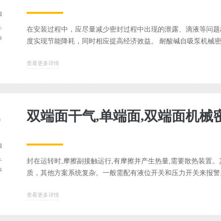
阀
在安装过程中，应尽量减少密封过程中出现的泄露、滴液等问题
于
4
度实现节能降耗，同时相应提高经济效益。 耐酸碱自吸泵机械密封泄
查看更多详情
双端面干气,单端面,双端面机械密
阀
封在运转时,摩擦副接触运行,有摩擦并产生热量,需要散热装置
于
4
质，其他方案系统复杂。一般需配有液位开关和压力开关来报警。 
查看更多详情