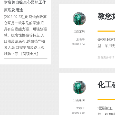
耐腐蚀自吸离心泵的工作
原理及用途
教您
[2022-09-23]_耐腐蚀自吸离
心泵是一款常见的泵浦,它
具有自吸能力强、耐强酸强
江南泵阀
碱、抗腐蚀性强等特点.入
锈钢316
发布于
口需装设底阀 ,以阻挡异物
2020 01 04
型，采用无
吸入,出口需要加装逆止阀,
以防止停...
[阅读全文]
查看更多详情
化工
江南泵阀
泄漏输送。
发布于
2020 01 10
的工程塑料