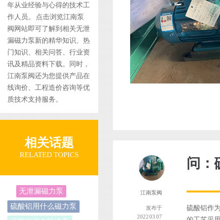
年从业经验与心得的技术工
作人员。 点击浏览江南泵
阀网站即可了解到相关无泄
漏磁力泵新的精华知识、热
门知识、相关问答、行业资
讯及精品资料下载。同时，
江南泵阀还为您提供产品在
线询价、工程造价咨询等优
质技术支持服务。
相关话题
RELATED TOPICS
问：
无泄漏磁力泵
江南泵阀
硫酸铝用什么磁力泵
硫酸铝作为
发布于
2022 03 07
的工艺采用