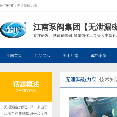
热门标签：
无泄漏磁力泵
江南泵阀集团【无泄漏
专注研发、制造耐酸碱,耐腐蚀化工泵等大中型化工
江南首页
产品展示
关于江南
成功案例
公司产品
磁力泵
公司简介
石油化工案例
无泄漏磁力泵
_技术知
企业资质
离心泵
董事长寄语
核电热电案例
话题概述
集团案例
自吸泵
发展历程
生物医药案例
OVERVIEW
砂浆泵
组织架构
造纸印染案例
管道泵
矿业冶金案例
无泄漏磁力泵知识，来自于
江南泵阀集团知识平台上多
液下泵
电镀废水案例