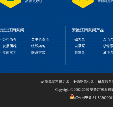
品牌,更放心
造就稳定
走进江南泵阀
安徽江南泵阀产品
公司简介
董事长寄语
磁力泵
离心
发展历程
组织架构
自吸泵
砂浆
江南实力
联系方式
管道泵
液下
品质
氟塑料磁力泵
，
不锈钢离心泵
，
耐腐蚀自
Copyright © 2002-2020 安徽江
皖公网安备 34182302000