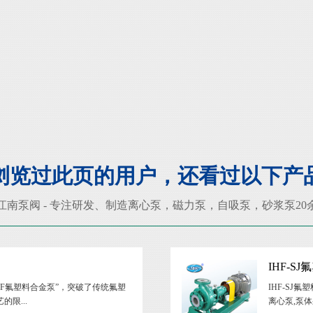
浏览过此页的用户，还看过以下产
江南泵阀 - 专注研发、制造
离心泵
，
磁力泵
，
自吸泵
，
砂浆泵
2
IHF-S
BF氟塑料合金泵”，突破了传统氟塑
IHF-SJ
限...
离心泵,泵体