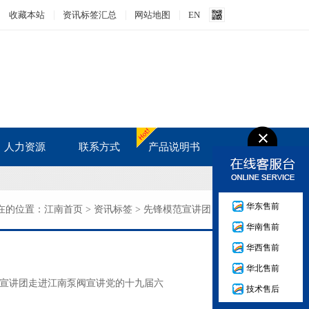
收藏本站
资讯标签汇总
网站地图
EN
人力资源
联系方式
产品说明书
人才战略
华东售前
在的位置：
人才招聘
江南首页
>
资讯标签
>
先锋模范宣讲团
华南售前
培训发展
华西售前
华北售前
宣讲团走进江南泵阀宣讲党的十九届六
技术售后