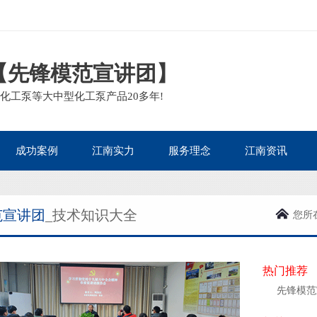
【先锋模范宣讲团】
化工泵等大中型化工泵产品20多年!
成功案例
江南实力
服务理念
江南资讯
石油化工案例
资质荣誉
服务流程
江南新闻
范宣讲团
_技术知识大全
核电热电案例
客户见证
售后政策
泵阀知识
您所
生物医药案例
企业面貌
质量承诺
泵业动态
造纸印染案例
主营泵阀
包装运输
泵阀问答
热门推荐
矿业冶金案例
行业百科
先锋模范
电镀废水案例