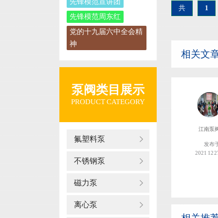
先锋模范宣讲团
共
1
先锋模范周东红
党的十九届六中全会精
神
相关文
泵阀类目展示
PRODUCT CATEGORY
江南泵
氟塑料泵
发布
2021 12 2
不锈钢泵
磁力泵
离心泵