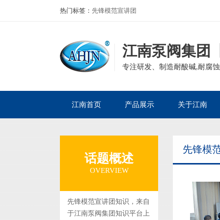
热门标签：
先锋模范宣讲团
江南泵阀集团
专注研发、制造耐酸碱,耐腐蚀
江南首页
产品展示
关于江南
公司产品
磁力泵
公司简介
先锋模
企业资质
离心泵
董事长寄语
话题概述
集团案例
自吸泵
发展历程
OVERVIEW
砂浆泵
组织架构
管道泵
先锋模范宣讲团知识，来自
于江南泵阀集团知识平台上
液下泵