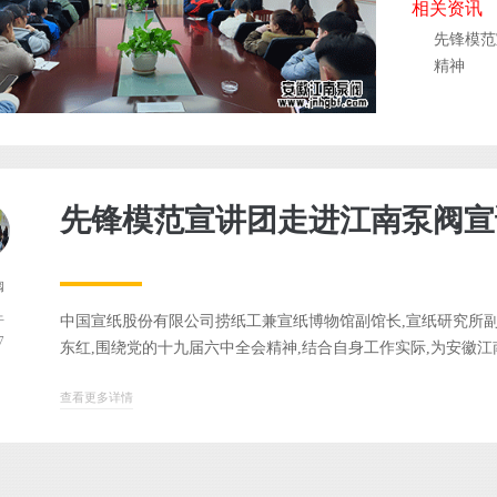
相关资讯
先锋模范
精神
先锋模范宣讲团走进江南泵阀
阀
中国宣纸股份有限公司捞纸工兼宣纸博物馆副馆长,宣纸研究所
于
7
东红,围绕党的十九届六中全会精神,结合自身工作实际,为安徽江南.
查看更多详情