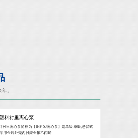
品
0余年。
J氟塑料衬里离心泵
氟塑料衬里离心泵简称为【IHF-SJ离心泵】是单级,单吸,悬臂式
采用金属外壳内衬聚全氟乙丙烯...