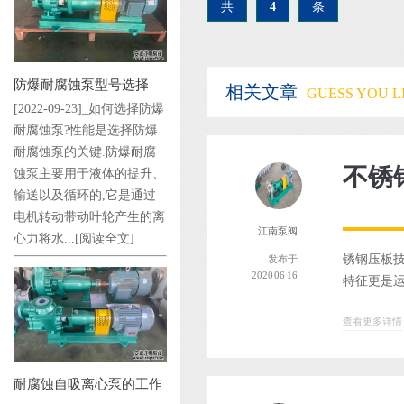
共
4
条
防爆耐腐蚀泵型号选择
相关文章
GUESS YOU LI
[2022-09-23]_如何选择防爆
耐腐蚀泵?性能是选择防爆
耐腐蚀泵的关键.防爆耐腐
不锈
蚀泵主要用于液体的提升、
输送以及循环的,它是通过
电机转动带动叶轮产生的离
江南泵阀
心力将水...
[阅读全文]
锈钢压板
发布于
2020 06 16
特征更是运
查看更多详情
耐腐蚀自吸离心泵的工作