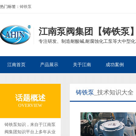
热门标签：
铸铁泵
江南泵阀集团【铸铁泵
专注研发、制造耐酸碱,耐腐蚀化工泵等大中型化工
江南首页
产品展示
关于江南
成功案例
公司产品
磁力泵
公司简介
石油化工案例
铸铁泵
_技术知识大全
企业资质
离心泵
董事长寄语
核电热电案例
话题概述
集团案例
自吸泵
发展历程
生物医药案例
OVERVIEW
砂浆泵
组织架构
造纸印染案例
管道泵
矿业冶金案例
铸铁泵知识，来自于江南泵
阀集团知识平台上多年从业
液下泵
电镀废水案例