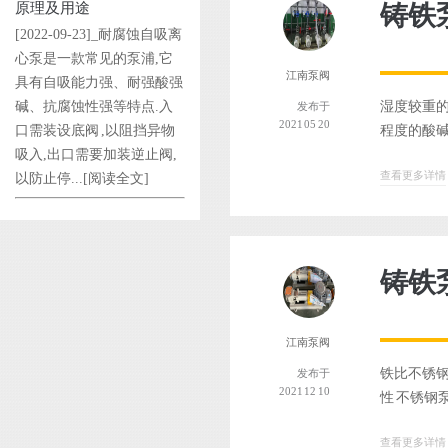
原理及用途
铸铁
[2022-09-23]_耐腐蚀自吸离
心泵是一款常见的泵浦,它
江南泵阀
具有自吸能力强、耐强酸强
碱、抗腐蚀性强等特点.入
湿度较重
发布于
2021 05 20
口需装设底阀 ,以阻挡异物
程度的酸碱
吸入,出口需要加装逆止阀,
查看更多详情
以防止停...
[阅读全文]
铸铁
江南泵阀
铁比不锈钢
发布于
2021 12 10
性 不锈钢
查看更多详情