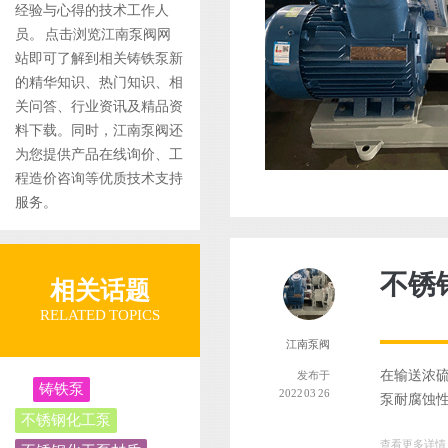
经验与心得的技术工作人
员。 点击浏览江南泵阀网
站即可了解到相关铸铁泵新
的精华知识、热门知识、相
关问答、行业资讯及精品资
料下载。同时，江南泵阀还
为您提供产品在线询价、工
程造价咨询等优质技术支持
服务。
不锈
相关话题
RELATED TOPICS
江南泵阀
在输送浓硫
发布于
铸铁泵
2022 03 26
泵耐腐蚀性
不锈钢化工泵
查看更多详情