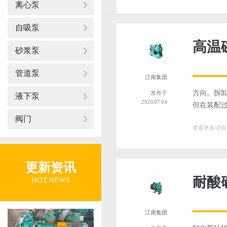
离心泵
自吸泵
高温
砂浆泵
管道泵
江南集团
方向。拆
发布于
液下泵
2020 07 04
但在装配过
阀门
查看更多详情
更新资讯
耐酸
HOT NEWS
江南集团