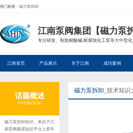
热门标签：
磁力泵拆卸
江南泵阀集团【磁力泵
专注研发、制造耐酸碱,耐腐蚀化工泵等大中型化工
江南首页
产品展示
关于江南
成功案例
公司产品
磁力泵
公司简介
石油化工案例
磁力泵拆卸
_技术知识
企业资质
离心泵
董事长寄语
核电热电案例
话题概述
集团案例
自吸泵
发展历程
生物医药案例
OVERVIEW
砂浆泵
组织架构
造纸印染案例
管道泵
矿业冶金案例
磁力泵拆卸知识，来自于江
南泵阀集团知识平台上多年
液下泵
电镀废水案例