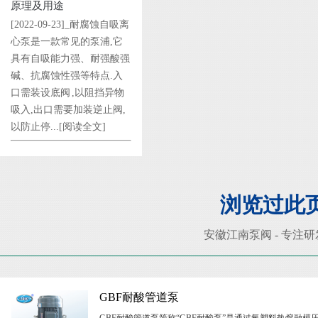
原理及用途
[2022-09-23]_耐腐蚀自吸离
心泵是一款常见的泵浦,它
具有自吸能力强、耐强酸强
碱、抗腐蚀性强等特点.入
口需装设底阀 ,以阻挡异物
吸入,出口需要加装逆止阀,
以防止停...
[阅读全文]
浏览过此
安徽江南泵阀 - 专注
GBF耐酸管道泵
GBF耐酸管道泵简称“GBF耐酸泵”是通过氟塑料热熔融模