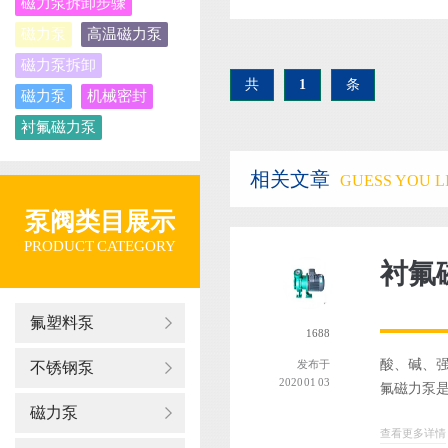
磁力泵拆卸步骤
磁力泵
高温磁力泵
磁力泵拆卸
共
1
条
磁力泵
机械密封
衬氟磁力泵
相关文章
GUESS YOU LI
泵阀类目展示
PRODUCT CATEGORY
衬氟
氟塑料泵
1688
酸、碱、强
不锈钢泵
发布于
2020 01 03
氟磁力泵是
磁力泵
查看更多详情