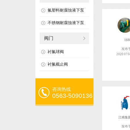
氟塑料耐腐蚀液下泵
不锈钢耐腐蚀液下泵
阀门
168
发布
衬氟球阀
2020 07 0
衬氟截止阀
咨询热线
0563-5090136
江南集
发布