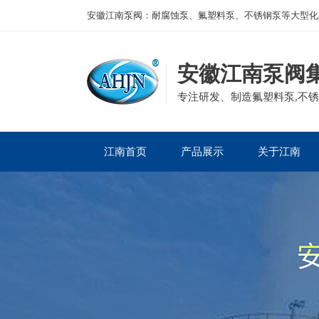
安徽江南泵阀：耐腐蚀泵、氟塑料泵、不锈钢泵等大型化
安徽江南泵阀
专注研发、制造氟塑料泵,不锈
江南首页
产品展示
关于江南
公司产品
磁力泵
公司简介
企业资质
离心泵
董事长寄语
集团案例
自吸泵
发展历程
砂浆泵
组织架构
管道泵
液下泵