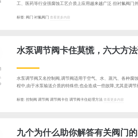
4
工、医药等行业强腐蚀工艺介质上应用越来越广泛.但衬氟阀门并非
标签:
阀门
衬氟阀门
查看更多内容
水泵调节阀卡住莫慌，六大方法
团
水泵调节阀又名控制阀,调节阀适用于空气、水、蒸汽、各种腐
于
9
程中,由于水泵输送介质的特殊些,也会造成一些故障,尤其是调节阀.
标签:
控制阀
调节阀
调节阀卡住
调节阀卡住处理方法
查看更多内容
九个为什么助你解答有关阀门的