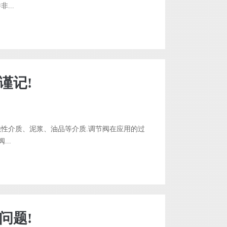
...
谨记!
蚀性介质、泥浆、油品等介质.调节阀在应用的过
..
问题!