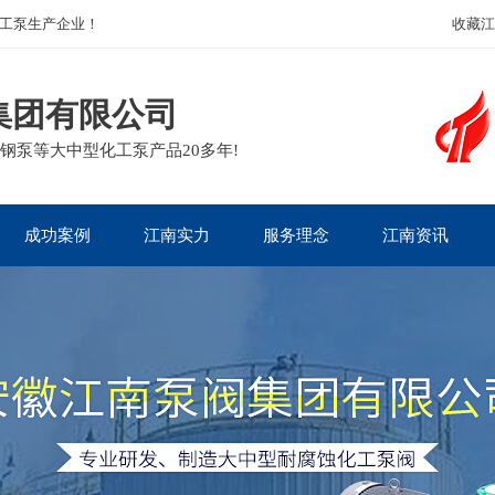
工泵生产企业！
收藏江
集团有限公司
钢泵等大中型化工泵产品20多年!
成功案例
江南实力
服务理念
江南资讯
石油化工案例
资质荣誉
服务流程
江南新闻
核电热电案例
客户见证
售后政策
泵阀知识
生物医药案例
企业面貌
质量承诺
泵业动态
造纸印染案例
主营泵阀
包装运输
泵阀问答
矿业冶金案例
行业百科
电镀废水案例