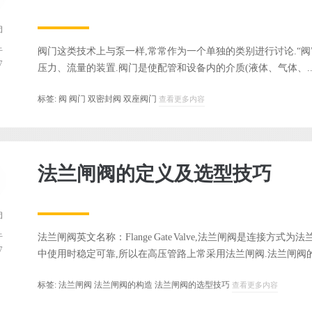
团
阀门这类技术上与泵一样,常常作为一个单独的类别进行讨论.“阀
于
7
压力、流量的装置.阀门是使配管和设备内的介质(液体、气体、..
标签:
阀
阀门
双密封阀
双座阀门
查看更多内容
法兰闸阀的定义及选型技巧
团
法兰闸阀英文名称：Flange Gate Valve,法兰闸阀是连接方
于
7
中使用时稳定可靠,所以在高压管路上常采用法兰闸阀.法兰闸阀的选
标签:
法兰闸阀
法兰闸阀的构造
法兰闸阀的选型技巧
查看更多内容