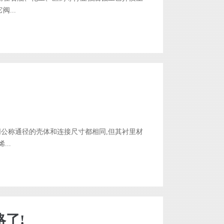
...
同公称通径的壳体和连接尺寸都相同,但其衬里材
..
了!