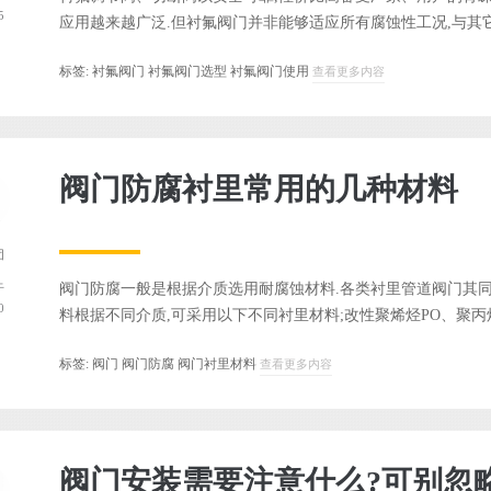
5
应用越来越广泛.但衬氟阀门并非能够适应所有腐蚀性工况,与其它阀
标签:
衬氟阀门
衬氟阀门选型
衬氟阀门使用
查看更多内容
阀门防腐衬里常用的几种材料
团
阀门防腐一般是根据介质选用耐腐蚀材料.各类衬里管道阀门其
于
0
料根据不同介质,可采用以下不同衬里材料;改性聚烯烃PO、聚丙烯.
标签:
阀门
阀门防腐
阀门衬里材料
查看更多内容
阀门安装需要注意什么?可别忽略