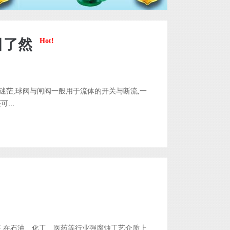
目了然
Hot!
迷茫,球阀与闸阀一般用于流体的开关与断流,一
...
睐,在石油、化工、医药等行业强腐蚀工艺介质上